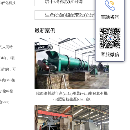
àn)代化科技
電話咨詢
最新案例
gè)人同時
客服微信
，1噸
ì)，可
實(shí)施
整合了物料發
陜西洛川縣年產(chǎn)兩萬(wàn)噸豬糞有機
(jī)肥造粒生產(chǎn)線
wèn)