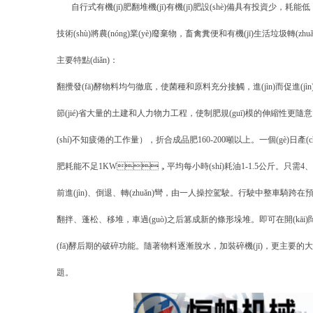
自行式有機(jī)肥翻堆機(jī)有機(jī)肥設(shè)備具有投資少，耗能低，
技術(shù)將農(nóng)業(yè)廢棄物，畜禽糞便和有機(jī)生活垃圾轉(zhu
主要特點(diǎn)：
翻攪發(fā)酵物料均勻徹底，使菌種和原料充分接觸，進(jìn)而促進(jì
節(jié)省大量的土建和人力物力工程，使制肥規(guī)模的伸縮性更隨意。 該翻堆
(shí)不知疲倦的工作量），折合成品肥160-200噸以上。一個(gè)日產(chǎ
肥耗能不足1KW，平均每小時(shí)耗油1-1.5公斤。只需4、5工
前進(jìn)、倒退、轉(zhuǎn)彎，由一人操控駕駛。行駛中整車騎跨
翻拌、蓬松、移堆，車過(guò)之后篡成新的條形垛堆。即可在開(kāi)闊場(ch
(fā)酵后期的破碎功能。隨著物料逐漸脫水，加裝碎機(jī)
題。